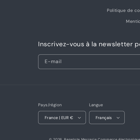
Politique de co
Mentio
Inscrivez-vous à la newsletter 
E-mail
Pays/région
Langue
France | EUR €
Français
© 2026,
Repelote Mercerie
Commerce électronique