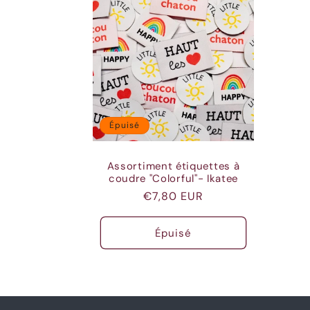
Épuisé
Assortiment étiquettes à
coudre "Colorful"- Ikatee
Prix
€7,80 EUR
habituel
Épuisé