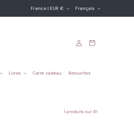
P
L
France | EUR €
Français
a
a
y
n
s
g
Connexion
Panier
/
u
r
e
é
Livres
Carte cadeau
Retouches
g
i
o
n
1 produits sur 81