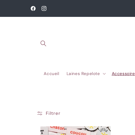
et
passer
Facebook
Instagram
au
contenu
Accueil
Laines Repelote
Accessoire
Filtrer