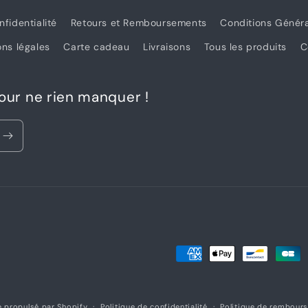
nfidentialité
Retours et Remboursements
Conditions Génér
ns légales
Carte cadeau
Livraisons
Tous les produits
C
pour ne rien manquer !
Moyens
de
paiement
 propulsé par Shopify
Politique de confidentialité
Politique de rembour