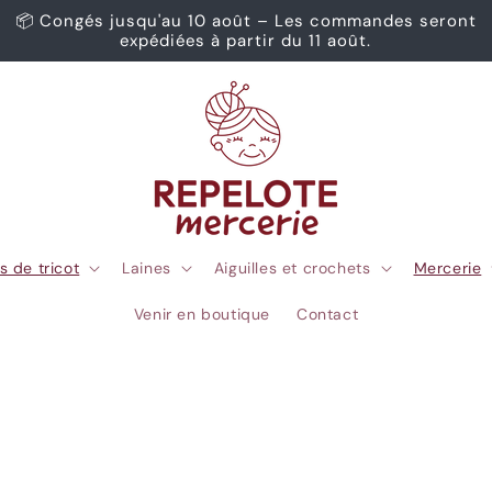
📦 Congés jusqu'au 10 août – Les commandes seront
expédiées à partir du 11 août.
s de tricot
Laines
Aiguilles et crochets
Mercerie
Venir en boutique
Contact