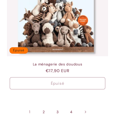
Épuisé
La ménagerie des doudous
Prix
€17,90 EUR
habituel
Épuisé
1
2
3
4