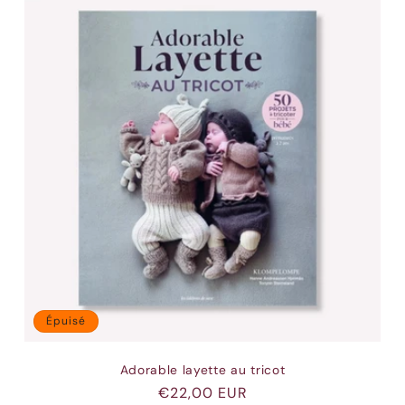
Épuisé
Adorable layette au tricot
Prix
€22,00 EUR