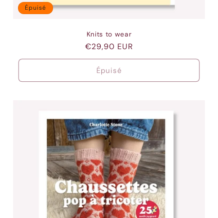
Épuisé
Knits to wear
Prix
€29,90 EUR
habituel
Épuisé