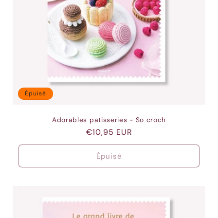
Épuisé
Adorables patisseries - So croch
Prix
€10,95 EUR
habituel
Épuisé