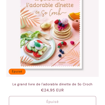
Épuisé
Le grand livre de l'adorable dinette de So Croch
Prix
€24,95 EUR
habituel
Épuisé