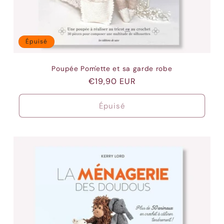
Épuisé
Poupée Pom'ette et sa garde robe
Prix
€19,90 EUR
habituel
Épuisé