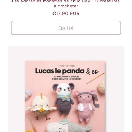
Les adorables monstres de Khuc Cay : 10 créatures
à crocheter
Prix
€17,90 EUR
habituel
Épuisé