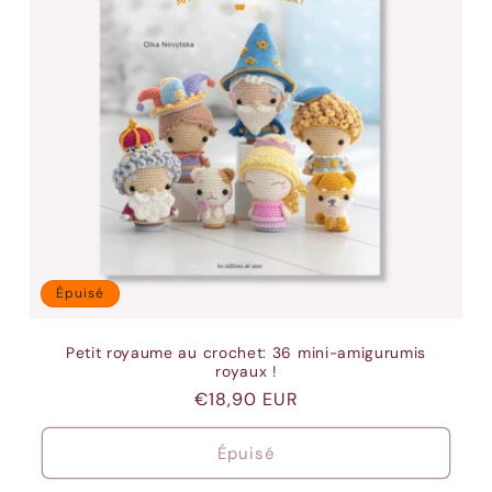
Épuisé
Petit royaume au crochet: 36 mini-amigurumis
royaux !
Prix
€18,90 EUR
habituel
Épuisé