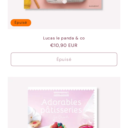
Épuisé
Lucas le panda & co
Prix
€10,90 EUR
habituel
Épuisé