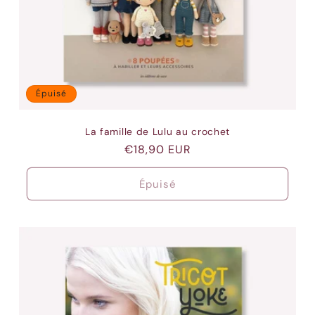
Épuisé
La famille de Lulu au crochet
Prix
€18,90 EUR
habituel
Épuisé