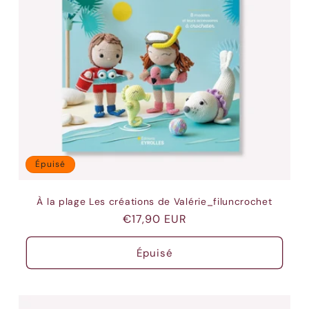
Épuisé
À la plage Les créations de Valérie_filuncrochet
Prix
€17,90 EUR
habituel
Épuisé