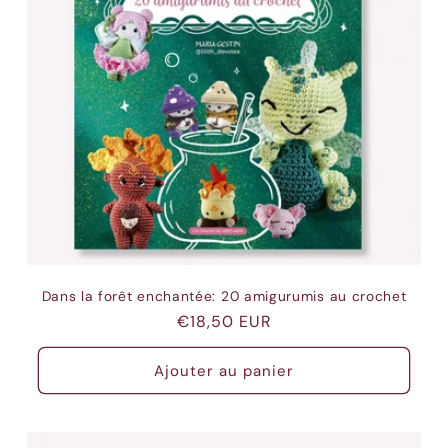
Dans la forêt enchantée: 20 amigurumis au crochet
Prix
€18,50 EUR
habituel
Ajouter au panier