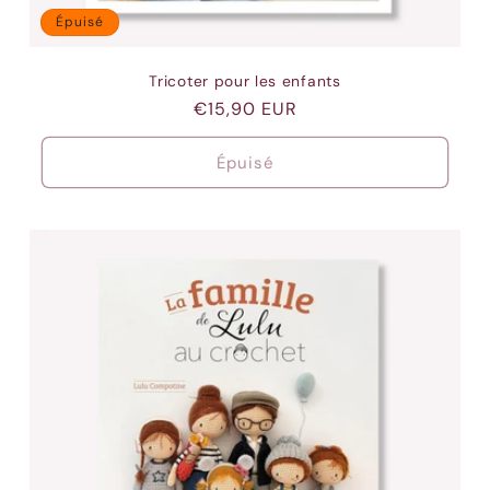
Épuisé
Tricoter pour les enfants
Prix
€15,90 EUR
habituel
Épuisé