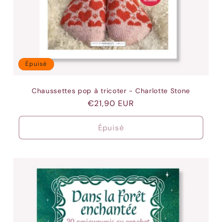
Épuisé
Chaussettes pop à tricoter - Charlotte Stone
Prix
€21,90 EUR
habituel
Épuisé