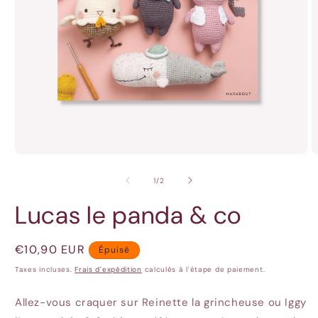
Ouvrir
O
le
l
média
m
de
1
/
2
1
2
dans
d
Lucas le panda & co
une
u
fenêtre
f
modale
m
Prix
€10,90 EUR
Épuisé
habituel
Taxes incluses.
Frais d'expédition
calculés à l'étape de paiement.
Allez-vous craquer sur Reinette la grincheuse ou Iggy