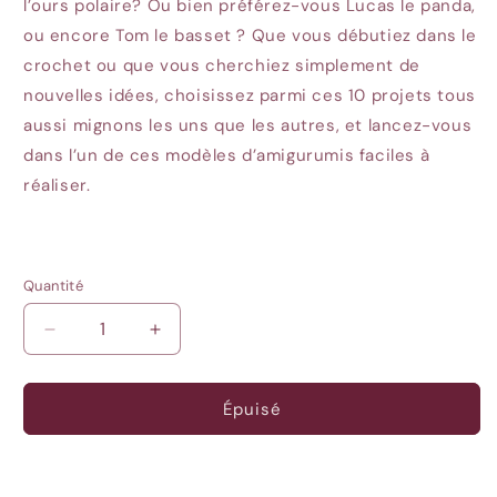
l’ours polaire? Ou bien préférez-vous Lucas le panda,
ou encore Tom le basset ? Que vous débutiez dans le
crochet ou que vous cherchiez simplement de
nouvelles idées, choisissez parmi ces 10 projets tous
aussi mignons les uns que les autres, et lancez-vous
dans l’un de ces modèles d’amigurumis faciles à
réaliser.
Quantité
Quantité
Réduire
Augmenter
la
la
quantité
quantité
de
de
Épuisé
Lucas
Lucas
le
le
panda
panda