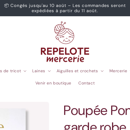
📦 Congés jusqu'au 10 août – Les commandes seront
expédiées à partir du 11 août.
s de tricot
Laines
Aiguilles et crochets
Mercerie
Venir en boutique
Contact
Poupée Pom
garde robe