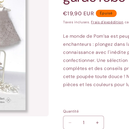
Prix
€19,90 EUR
Épuisé
habituel
Taxes incluses.
Frais d'expédition
ca
Le monde de Pom’sa est peup
enchanteurs : plongez dans l
connaissance avec l'inédite 
confectionner. Une sélection d
complètes et des conseils pr
cette poupée toute douce ! 
pièces et les couleurs pour l
Quantité
Quantité
Réduire
Augmenter