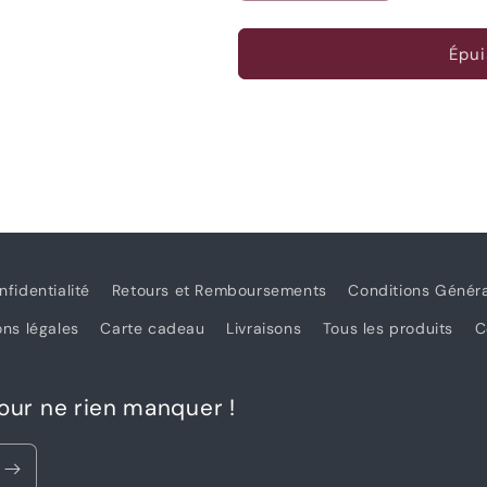
la
la
quantité
quantité
de
de
Épui
Poupée
Poupée
Pom&#39;ette
Pom&#39;ett
et
et
sa
sa
garde
garde
robe
robe
nfidentialité
Retours et Remboursements
Conditions Génér
ns légales
Carte cadeau
Livraisons
Tous les produits
C
pour ne rien manquer !