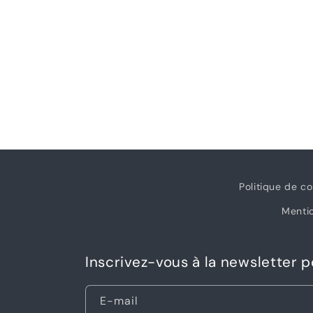
1
dans
une
fenêtre
modale
Politique de co
Mentio
Inscrivez-vous à la newsletter 
E-mail