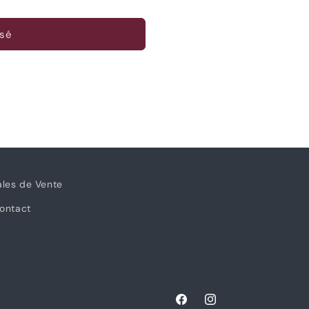
sé
e
ales de Vente
ontact
Facebook
Instagram