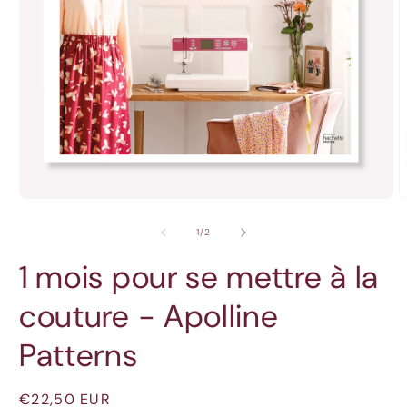
Ouvrir
O
le
l
média
m
de
1
/
2
1
2
dans
d
1 mois pour se mettre à la
une
u
fenêtre
f
modale
m
couture - Apolline
Patterns
Prix
€22,50 EUR