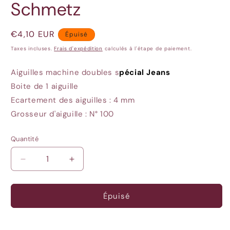
Schmetz
Prix
€4,10 EUR
Épuisé
habituel
Taxes incluses.
Frais d'expédition
calculés à l'étape de paiement.
Aiguilles machine doubles
s
pécial Jeans
Boite de 1 aiguille
Ecartement des aiguilles : 4 mm
Grosseur d'aiguille : N° 100
Quantité
Quantité
Réduire
Augmenter
la
la
quantité
quantité
de
de
Épuisé
Aiguille
Aiguille
double
double
jeans
jeans