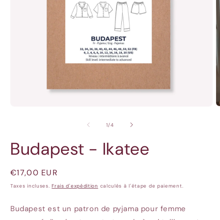
Ouvrir
O
le
l
média
m
de
1
/
4
1
2
dans
d
Budapest - Ikatee
une
u
fenêtre
f
modale
m
Prix
€17,00 EUR
habituel
Taxes incluses.
Frais d'expédition
calculés à l'étape de paiement.
Budapest est un patron de pyjama pour femme