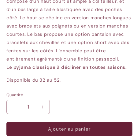
composé d’un haut court et ample à col tailleur, et
d’un bas large à taille élastiquée avec des poches
côté. Le haut se décline en version manches longues
avec bracelets aux poignets ou en version manches
courtes. Le bas propose une option pantalon avec
bracelets aux chevilles et une option short avec des
fentes sur les côtés. L’ensemble peut être
entièrement agrémenté d'une finition passepoil.
Le pyjama classique à décliner en toutes saisons.
Disponible du 32 au 52.
Quantité
Quantité
Réduire
Augmenter
la
la
quantité
quantité
de
de
Ajouter au panier
Budapest
Budapest