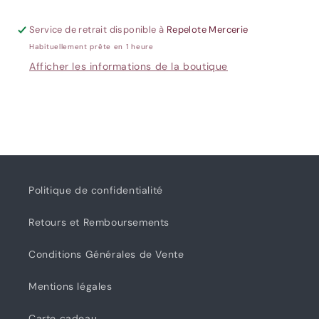
-
-
Ikatee
Ikatee
Service de retrait disponible à
Repelote Mercerie
Habituellement prête en 1 heure
Afficher les informations de la boutique
Politique de confidentialité
Retours et Remboursements
Conditions Générales de Vente
Mentions légales
Carte cadeau