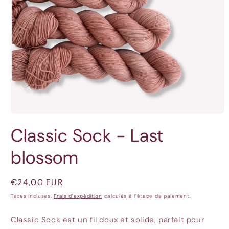
Ouvrir
le
Classic Sock - Last
média
1
dans
blossom
une
fenêtre
modale
Prix
€24,00 EUR
habituel
Taxes incluses.
Frais d'expédition
calculés à l'étape de paiement.
Classic Sock est un fil doux et solide, parfait pour