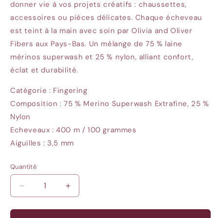
donner vie à vos projets créatifs : chaussettes,
accessoires ou pièces délicates. Chaque écheveau
est teint à la main avec soin par Olivia and Oliver
Fibers aux Pays-Bas. Un mélange de 75 % laine
mérinos superwash et 25 % nylon, alliant confort,
éclat et durabilité.
Catégorie : Fingering
Composition : 75 % Merino Superwash Extrafine, 25 %
Nylon
Echeveaux : 400 m / 100 grammes
Aiguilles : 3,5 mm
Quantité
Quantité
Réduire
Augmenter
la
la
quantité
quantité