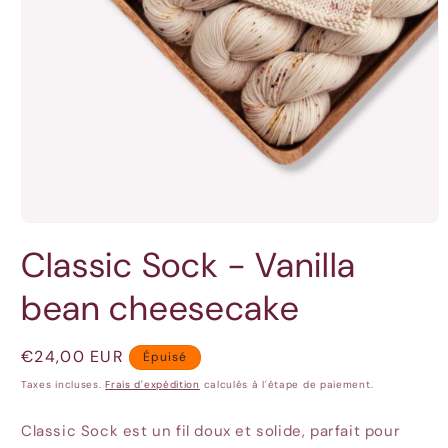
Ouvrir
le
Classic Sock - Vanilla
média
1
dans
bean cheesecake
une
fenêtre
modale
Prix
€24,00 EUR
Épuisé
habituel
Taxes incluses.
Frais d'expédition
calculés à l'étape de paiement.
Classic Sock est un fil doux et solide, parfait pour