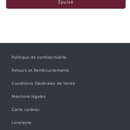
de
de
Épuisé
Classic
Classic
Sock
Sock
-
-
Vanilla
Vanilla
bean
bean
cheesecake
cheesecake
Politique de confidentialité
Retours et Remboursements
Conditions Générales de Vente
Mentions légales
Carte cadeau
Livraisons