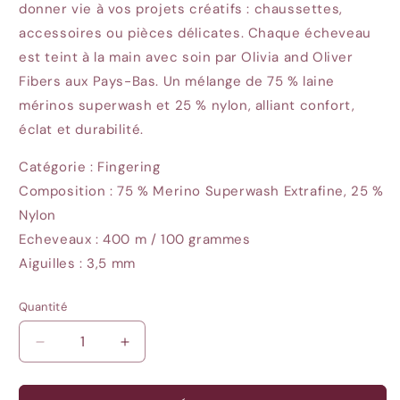
donner vie à vos projets créatifs : chaussettes,
accessoires ou pièces délicates. Chaque écheveau
est teint à la main avec soin par Olivia and Oliver
Fibers aux Pays-Bas. Un mélange de 75 % laine
mérinos superwash et 25 % nylon, alliant confort,
éclat et durabilité.
Catégorie : Fingering
Composition : 75 % Merino Superwash Extrafine, 25 %
Nylon
Echeveaux : 400 m / 100 grammes
Aiguilles : 3,5 mm
Quantité
Quantité
Réduire
Augmenter
la
la
quantité
quantité