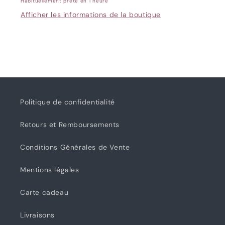
Habituellement prête en 1 heure
noir
noir
Afficher les informations de la boutique
-
-
5000m
5000m
Politique de confidentialité
Retours et Remboursements
Conditions Générales de Vente
Mentions légales
Carte cadeau
Livraisons