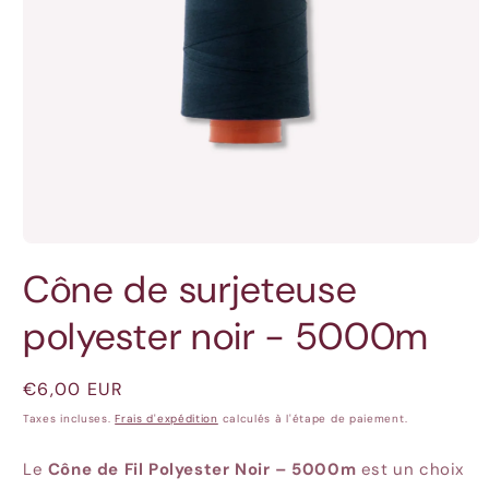
Ouvrir
le
Cône de surjeteuse
média
1
dans
polyester noir - 5000m
une
fenêtre
modale
Prix
€6,00 EUR
habituel
Taxes incluses.
Frais d'expédition
calculés à l'étape de paiement.
Le
Cône de Fil Polyester Noir – 5000m
est un choix