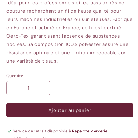
idéal pour les professionnels et les passionnés de
couture recherchant un fil de haute qualité pour
leurs machines industrielles ou surjeteuses.
Fabriqué
en Europe et bobiné en France, ce fil est certifié
Oeko-Tex, garantissant l'absence de substances
nocives.
Sa composition 100% polyester assure une
résistance optimale et une finition impeccable sur
une variété de tissus.
Quantité
Quantité
Réduire
Augmenter
la
la
quantité
quantité
de
de
Ajouter au panier
Cône
Cône
de
de
surjeteuse
surjeteuse
Service de retrait disponible à
Repelote Mercerie
polyester
polyester