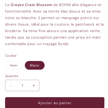
Le
Crayon Craie Blossom
de BOHIN allie élégance et
fonctionnalité.
Avec sa teinte lilas douce et sa mine
noire ou blanche, il permet un marquage précis sur
divers tissus, idéal pour la couture, le patchwork et la
broderie.
Sa mine fine assure une application nette,
tandis que sa conception permet une prise en main
confortable pour un traçage fluide.
Couleur
Variante
Noir
Blanc
épuisée
ou
indisponible
Quantité
Quantité
Réduire
Augmenter
la
la
quantité
quantité
de
de
Ajouter au panier
Crayon
Crayon