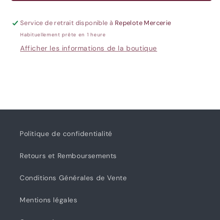
craie
craie
&quot;Blossom&quot;
&quot;Blossom&quot;
Service de retrait disponible à
Repelote Mercerie
-
-
Habituellement prête en 1 heure
Bohin
Bohin
Afficher les informations de la boutique
Politique de confidentialité
Retours et Remboursements
Conditions Générales de Vente
Mentions légales