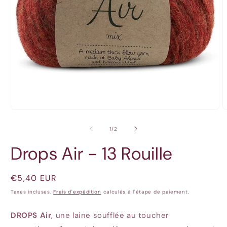
Ouvrir
O
le
l
média
m
de
1
/
2
1
2
dans
d
Drops Air - 13 Rouille
une
u
fenêtre
f
modale
m
Prix
€5,40 EUR
habituel
Taxes incluses.
Frais d'expédition
calculés à l'étape de paiement.
DROPS Air
, une laine soufflée au toucher