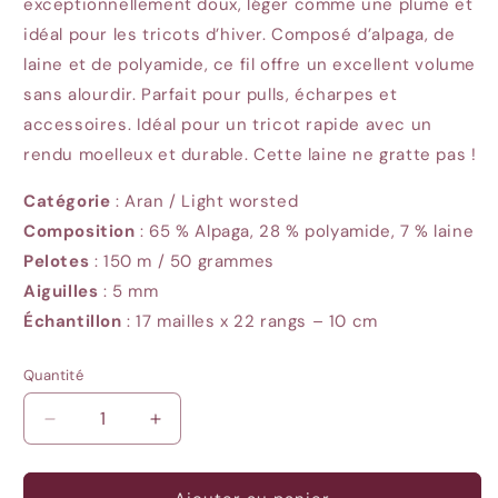
exceptionnellement doux, léger comme une plume et
idéal pour les tricots d’hiver. Composé d’alpaga, de
laine et de polyamide, ce fil offre un excellent volume
sans alourdir. Parfait pour pulls, écharpes et
accessoires. Idéal pour un tricot rapide avec un
rendu moelleux et durable. Cette laine ne gratte pas !
Catégorie
: Aran / Light worsted
Composition
: 65 % Alpaga, 28 % polyamide, 7 % laine
Pelotes
:
150 m / 50 grammes
Aiguilles
:
5 mm
Échantillon
:
17 mailles x 22 rangs – 10 cm
Quantité
Quantité
Réduire
Augmenter
la
la
quantité
quantité