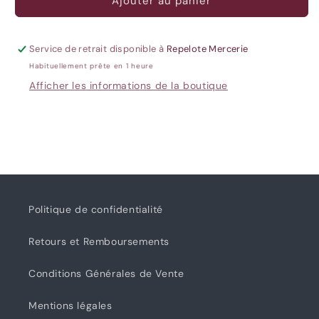
de
de
Ajouter au panier
Drops
Drops
Air
Air
-
-
Service de retrait disponible à
Repelote Mercerie
13
13
Habituellement prête en 1 heure
Rouille
Rouille
Afficher les informations de la boutique
Politique de confidentialité
Retours et Remboursements
Conditions Générales de Vente
Mentions légales