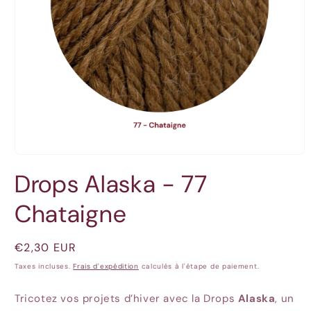
Ouvrir
le
Drops Alaska - 77
média
1
dans
Chataigne
une
fenêtre
modale
Prix
€2,30 EUR
habituel
Taxes incluses.
Frais d'expédition
calculés à l'étape de paiement.
Tricotez vos projets d’hiver avec la Drops
Alaska
, un