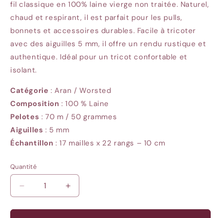
fil classique en 100% laine vierge non traitée. Naturel,
chaud et respirant, il est parfait pour les pulls,
bonnets et accessoires durables. Facile à tricoter
avec des aiguilles 5 mm, il offre un rendu rustique et
authentique. Idéal pour un tricot confortable et
isolant.
Catégorie
: Aran / Worsted
Composition
: 100 % Laine
Pelotes
: 70
m / 50 grammes
Aiguilles
:
5 mm
Échantillon
:
17 mailles x 22 rangs – 10 cm
Quantité
Quantité
Réduire
Augmenter
la
la
quantité
quantité