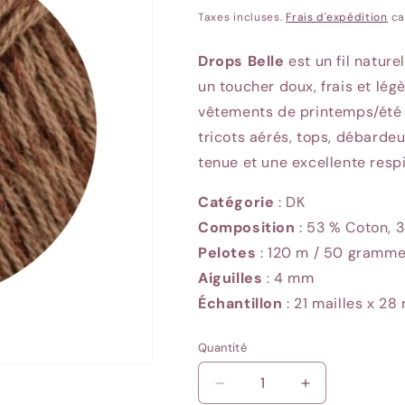
habituel
Taxes incluses.
Frais d'expédition
ca
Drops Belle
est un fil naturel
un toucher doux, frais et lég
vêtements de printemps/été c
tricots aérés, tops, débardeu
tenue et une excellente respi
Catégorie
: DK
Composition
: 53 % Coton, 3
Pelotes
: 120
m / 50 gramm
Aiguilles
: 4
mm
Échantillon
: 21
mailles x 28 
Quantité
Quantité
Réduire
Augmenter