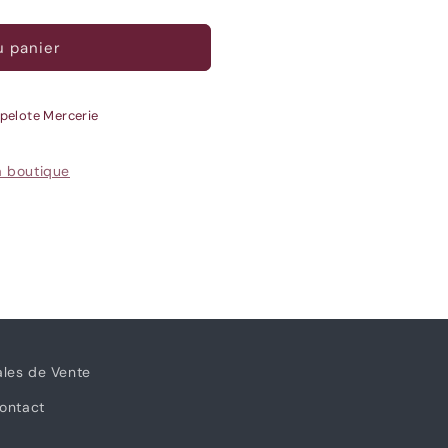
u panier
pelote Mercerie
la boutique
ales de Vente
ontact