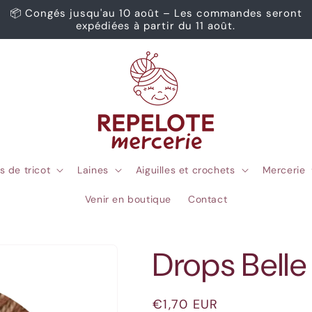
📦 Congés jusqu'au 10 août – Les commandes seront
expédiées à partir du 11 août.
s de tricot
Laines
Aiguilles et crochets
Mercerie
Venir en boutique
Contact
Drops Belle
Prix
€1,70 EUR