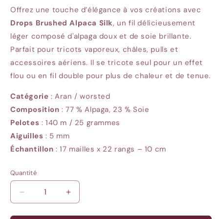
Offrez une touche d’élégance à vos créations avec
Drops Brushed Alpaca Silk
, un fil délicieusement
léger composé d'alpaga doux et de soie brillante.
Parfait pour tricots vaporeux, châles, pulls et
accessoires aériens. Il se tricote seul pour un effet
flou ou en fil double pour plus de chaleur et de tenue.
Catégorie
: Aran / worsted
Composition
: 77 % Alpaga, 23 % Soie
Pelotes
: 140
m / 25 grammes
Aiguilles
: 5
mm
Échantillon
: 17
mailles x 22 rangs – 10 cm
Quantité
Quantité
Réduire
Augmenter
la
la
quantité
quantité