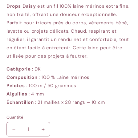
Drops Daisy
est un fil 100% laine mérinos extra fine,
non traité, offrant une douceur exceptionnelle.
Parfait pour tricots près du corps, vêtements bébé,
layette ou projets délicats. Chaud, respirant et
régulier, il garantit un rendu net et confortable, tout
en étant facile à entretenir. Cette laine peut être
utilisée pour des projets à feutrer.
Catégorie
: DK
Composition
: 100 % Laine mérinos
Pelotes
: 100
m / 50 grammes
Aiguilles
: 4
mm
Échantillon
: 21
mailles x 28 rangs – 10 cm
Quantité
Quantité
Réduire
Augmenter