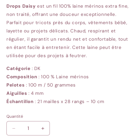
Drops Daisy
est un fil 100% laine mérinos extra fine,
non traité, offrant une douceur exceptionnelle.
Parfait pour tricots près du corps, vêtements bébé,
layette ou projets délicats. Chaud, respirant et
régulier, il garantit un rendu net et confortable, tout
en étant facile à entretenir. Cette laine peut être
utilisée pour des projets à feutrer.
Catégorie
: DK
Composition
: 100 % Laine mérinos
Pelotes
: 100
m / 50 grammes
Aiguilles
: 4
mm
Échantillon
: 21
mailles x 28 rangs – 10 cm
Quantité
Quantité
Réduire
Augmenter