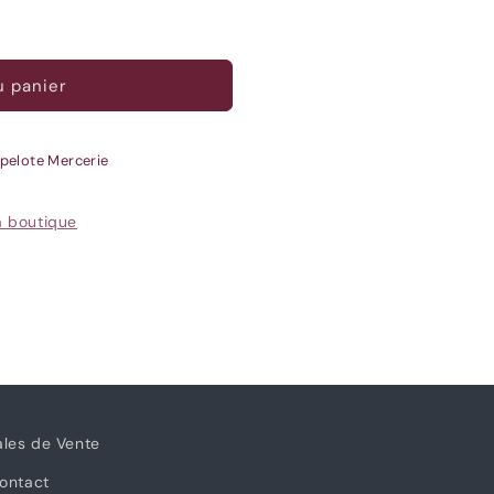
u panier
pelote Mercerie
la boutique
ales de Vente
ontact