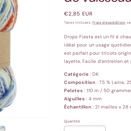
Prix
€2,85 EUR
habituel
Taxes incluses.
Frais d'expédition
ca
Drops Fiesta est un fil à chau
idéal pour un usage quotidien.
est parfait pour tricots origi
layette. Facile d’entretien et
Catégorie
: DK
Composition
: 75 % Laine, 
Pelotes
: 110
m / 50 gramme
Aiguilles
: 4
mm
Échantillon
: 21
mailles x 28 
Quantité
Quantité