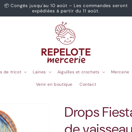
📦 Congés jusqu'au 10 août – Les commandes seront
expédiées à partir du 11 août.
s de tricot
Laines
Aiguilles et crochets
Mercerie
Venir en boutique
Contact
Drops Fiest
de vaissea