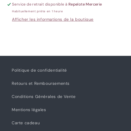
-
-
Service de retrait disponible à
Repelote Mercerie
10
10
Habituellement prête en 1 heure
Indigo
Indigo
Afficher les informations de la boutique
Politique de confidentialité
Retours et Remboursements
Conditions Générales de Vente
Mentions légales
Carte cadeau