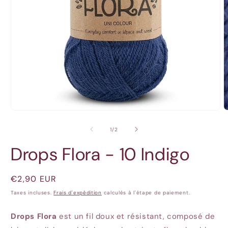
Ouvrir
O
le
l
média
m
de
1
/
2
1
2
dans
d
Drops Flora - 10 Indigo
une
u
fenêtre
f
modale
m
Prix
€2,90 EUR
habituel
Taxes incluses.
Frais d'expédition
calculés à l'étape de paiement.
Drops Flora
est un fil doux et résistant, composé de