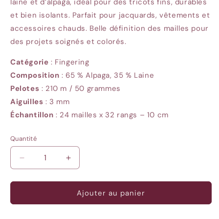
laine et d’alpaga, idéal pour des tricots fins, durables
et bien isolants. Parfait pour jacquards, vêtements et
accessoires chauds. Belle définition des mailles pour
des projets soignés et colorés.
Catégorie
: Fingering
Composition
: 65 % Alpaga, 35 % Laine
Pelotes
: 210
m / 50 grammes
Aiguilles
: 3
mm
Échantillon
: 24
mailles x 32 rangs – 10 cm
Quantité
Quantité
Réduire
Augmenter
la
la
quantité
quantité
de
de
Ajouter au panier
Drops
Drops
Flora
Flora