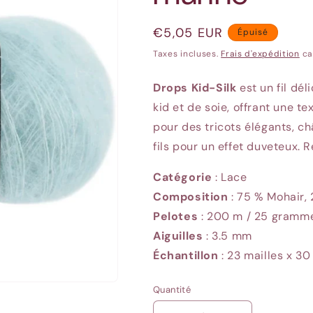
Prix
€5,05 EUR
Épuisé
habituel
Taxes incluses.
Frais d'expédition
ca
Drops Kid-Silk
est un fil dé
kid et de soie, offrant une te
pour des tricots élégants, ch
fils pour un effet duveteux. 
Catégorie
: Lace
Composition
: 75 % Mohair, 
Pelotes
: 200
m / 25 gramm
Aiguilles
: 3.5
mm
Échantillon
: 23
mailles x 30
Quantité
Quantité