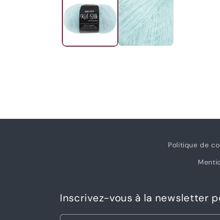
1
dans
une
fenêtre
modale
Politique de co
Mentio
Inscrivez-vous à la newsletter 