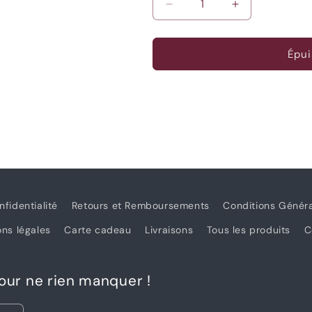
Réduire
Augmenter
la
la
quantité
quantité
de
de
Épui
Drops
Drops
Kid
Kid
Silk
Silk
-
-
58
58
Aigue
Aigue
marine
marine
nfidentialité
Retours et Remboursements
Conditions Génér
ns légales
Carte cadeau
Livraisons
Tous les produits
C
pour ne rien manquer !