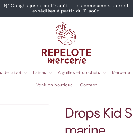
📦 Congés jusqu'au 10 août – Les commandes seront
expédiées à partir du 11 août.
s de tricot
Laines
Aiguilles et crochets
Mercerie
Venir en boutique
Contact
Drops Kid S
marine