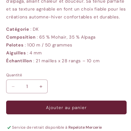
d’alpaga, alliant chaleur et douceur. Sa tenue parfaite
et sa texture agréable en font un choix fiable pour les
créations automne-hiver confortables et durables.
Catégorie
: DK
Composition
: 65 % Mohair, 35 % Alpaga
Pelotes
: 100
m / 50 grammes
Aiguilles
: 4
mm
Échantillon
: 21
mailles x 28 rangs – 10 cm
Quantité
Quantité
Réduire
Augmenter
la
la
quantité
quantité
de
de
Ajouter au panier
Drops
Drops
Lima
Lima
-
-
Service de retrait disponible à
Repelote Mercerie