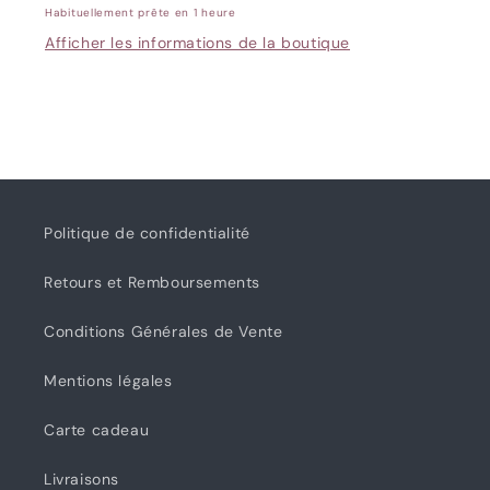
3609
3609
Habituellement prête en 1 heure
Rouge
Rouge
Afficher les informations de la boutique
Politique de confidentialité
Retours et Remboursements
Conditions Générales de Vente
Mentions légales
Carte cadeau
Livraisons