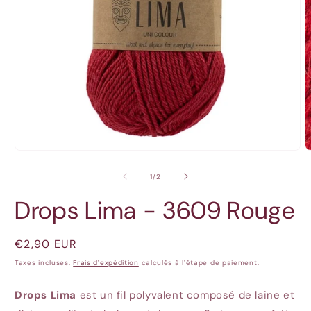
Ouvrir
O
le
l
média
m
de
1
/
2
1
2
dans
d
Drops Lima - 3609 Rouge
une
u
fenêtre
f
modale
m
Prix
€2,90 EUR
habituel
Taxes incluses.
Frais d'expédition
calculés à l'étape de paiement.
Drops Lima
est un fil polyvalent composé de laine et