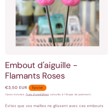
Ouvrir
le
Embout d'aiguille -
média
1
dans
Flamants Roses
une
fenêtre
modale
Prix
€3,50 EUR
Épuisé
habituel
Taxes incluses.
Frais d'expédition
calculés à l'étape de paiement.
Évitez que vos mailles ne glissent avec ces embouts