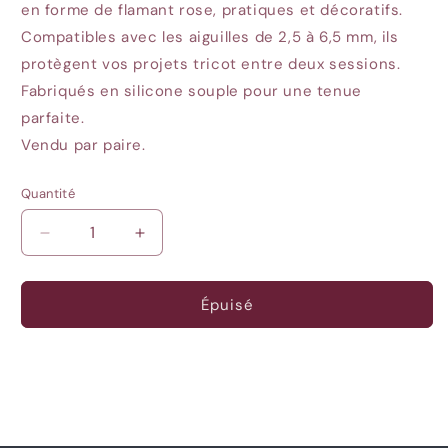
en forme de flamant rose, pratiques et décoratifs.
Compatibles avec les aiguilles de 2,5 à 6,5 mm, ils
protègent vos projets tricot entre deux sessions.
Fabriqués en silicone souple pour une tenue
parfaite.
Vendu par paire.
Quantité
Quantité
Réduire
Augmenter
la
la
quantité
quantité
de
de
Épuisé
Embout
Embout
d&#39;aiguille
d&#39;aiguille
-
-
Flamants
Flamants
Roses
Roses