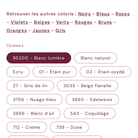
Retrouver les autres coloris :
Noirs
-
Bleus
-
Roses
-
Violets
-
Beiges
-
Verts
-
Rouges
-
Bruns
-
Oranges
-
Jaunes
-
Gris
Couleurs
B5200 - Blanc lumière
Blanc naturel
Ecru
01 - Étain pur
02 - Étain oxydé
27 - Gris de lin
3033 - Beige flanelle
3756 - Nuage bleu
3865 - Edelweiss
3866 - Blanc d´ail
543 - Coquillage
712 - Crème
739 - Dune