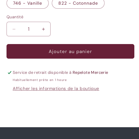
746 - Vanille
822 - Cotonnade
Quantité
Quantité
Réduire
Augmenter
la
la
quantité
quantité
de
de
Ajouter au panier
Fils
Fils
à
à
broder
broder
Service de retrait disponible à
Repelote Mercerie
Spécial
Spécial
Habituellement prête en 1 heure
(Blancs)
(Blancs)
Afficher les informations de la boutique
-
-
DMC
DMC