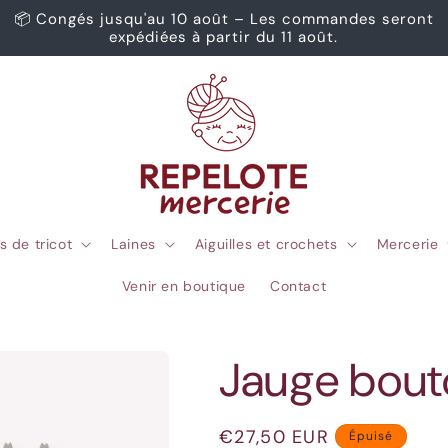
📦 Congés jusqu'au 10 août – Les commandes seront
expédiées à partir du 11 août.
s de tricot
Laines
Aiguilles et crochets
Mercerie
Venir en boutique
Contact
Jauge bout
Prix
€27,50 EUR
Épuisé