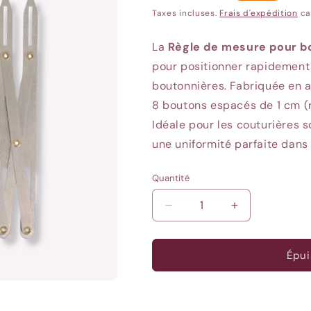
habituel
Taxes incluses.
Frais d'expédition
ca
La
Règle de mesure pour b
pour positionner rapidement
boutonnières.
Fabriquée en a
8 boutons espacés de 1 cm (r
Idéale pour les couturières 
une uniformité parfaite dans 
Quantité
Quantité
Réduire
Augmenter
la
la
quantité
quantité
de
de
Épui
Jauge
Jauge
boutonnières
boutonnières