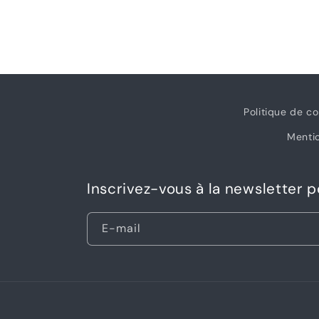
1
dans
une
fenêtre
modale
Politique de co
Mentio
Inscrivez-vous à la newsletter 
E-mail