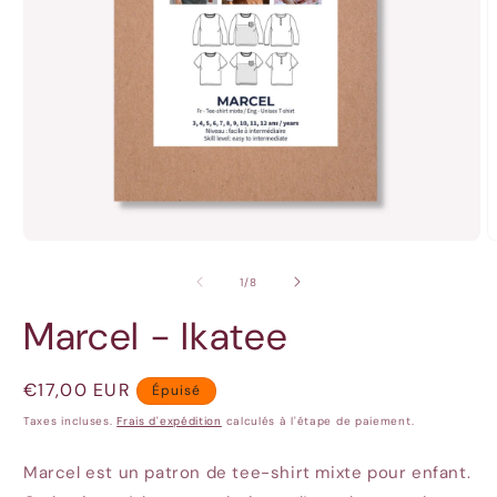
Ouvrir
O
le
l
média
m
de
1
/
8
1
2
dans
d
Marcel - Ikatee
une
u
fenêtre
f
modale
m
Prix
€17,00 EUR
Épuisé
habituel
Taxes incluses.
Frais d'expédition
calculés à l'étape de paiement.
Marcel est un patron de tee-shirt mixte pour enfant.