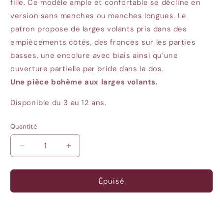
fille. Ce modèle ample et confortable se décline en
version sans manches ou manches longues. Le
patron propose de larges volants pris dans des
empiècements côtés, des fronces sur les parties
basses, une encolure avec biais ainsi qu’une
ouverture partielle par bride dans le dos.
Une pièce bohème aux larges volants.
Disponible du 3 au 12 ans.
Quantité
Quantité
Réduire
Augmenter
la
la
quantité
quantité
de
de
Épuisé
Stella
Stella
-
-
Ikatee
Ikatee