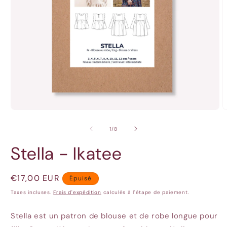
Ouvrir
O
le
l
média
m
de
1
/
8
1
2
dans
d
Stella - Ikatee
une
u
fenêtre
f
modale
m
Prix
€17,00 EUR
Épuisé
habituel
Taxes incluses.
Frais d'expédition
calculés à l'étape de paiement.
Stella est un patron de blouse et de robe longue pour