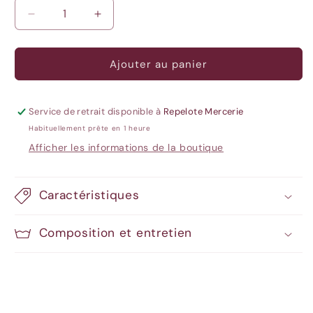
Réduire
Augmenter
la
la
quantité
quantité
de
de
Ajouter au panier
Viscose
Viscose
-
-
Geoia
Geoia
Service de retrait disponible à
Repelote Mercerie
Habituellement prête en 1 heure
Afficher les informations de la boutique
Caractéristiques
Composition et entretien